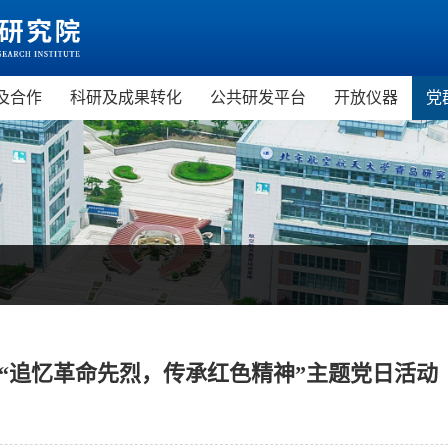
及合作
科研及成果转化
公共研发平台
开放仪器
党
市科普教育基地
科技政策
虚拟现实技术与应用公共研发
虚拟现实研
市中小学研学旅行基地
科研成果
服务平台
微电子研究
天STEAM教育培训基地
科研平台
精密仪器与
现实教育培训基地
新材料研究
机科普教育基地
空天技术应
教育培训项目
“追忆革命先烈，传承红色精神”主题党日活动