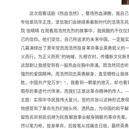
这次观看话剧《热血浩然》，整场热血沸腾，我自己
年恰是风华正茂，坚信我们会继续乘着新时代的浩荡东风
院 张晴晴 在观看周浩然先烈的故事中，我佩服的不仅
己的信仰。他们坚信，自己所追求的未来中国，一定能实
几幕演绎出了青年党员周浩然投身革命事业英勇就义的一
义而行，为正义而死”的呐喊，扎根农村，传播新文化新
这部剧让我感受到有一股热血在胸中奔涌。周浩然同志听
强烈的爱国精神。周浩然同志英勇献身，直至牺牲让我体会
胜，中国共产党万岁！”，我看到一颗星的熄灭，却也看
图存的事迹代代传承，而我们正是这革命精神的传人。—
主题：实现中华民族伟大复兴。党的宗旨以这种形式表现
地感受到了革命先烈们抛头颅、洒热血，为中国的和平解
留姓名却前赴后继为民族解放事业献身捐躯的革命先辈。那
然以笔为枪，投身革命，后投笔从戎痛击日寇，最终英勇