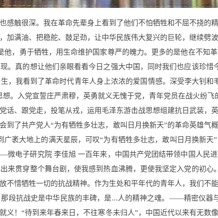
也感触很深。我在革命先辈身上看到了他们不怕牺牲和不屈不挠的
，加满油、把稳舵、鼓足劲，让中华民族伟大复兴的巨轮，继续劈
仅是他，勇于牺牲，用生命维护国家尊严的魄力。更多的是他在不知
现。真的想让他们亲眼看看今日之强大中国，同时我们也应该珍惜今
生，我看到了革命时代青年人身上浓浓的爱国情感。深受李大钊和
思想。入党宣誓庄严肃穆，英勇就义无愧于党，青年党员在战火纷飞的
党话、跟党走，投笔从戎，运用毛泽东游击战思想组建抗日武装，
到了共产党人“为有牺牲多壮志，敢叫日月换新天”的革命英雄气概
到广袤大地上的满天星辰，可叹“为有牺牲多壮志，敢叫日月换新天
—微电子研究院 李佳旭 一百年来，中国共产党团结带领中国人民
出来贯穿整个舞台剧，使我感到热血沸腾，更使我坚定入党的初心。
放不惜牺牲一切的抗战精神。作为生处和平年代的青年人，我们不
段抗战史是中华民族的丰碑，是...人的精神之魂。——精密仪器与
就义！“待到来年春来日，不往寒冬未归人”，中国近代以来有无数