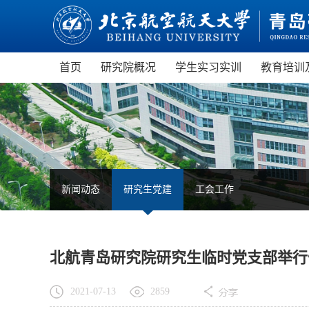
首页
研究院概况
学生实习实训
教育培训
研究院介绍
制度建设
青岛
现任领导
管理服务
青岛
机构设置
航空航
部门设置
虚拟
新闻动态
研究生党建
工会工作
园区概览
无人
职业
北航青岛研究院研究生临时党支部举行
2021-07-13
2859