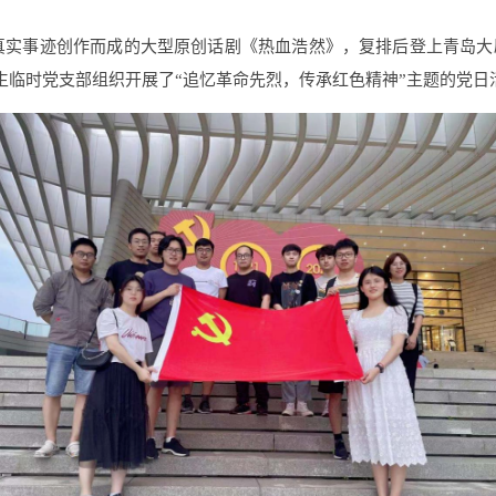
浩然真实事迹创作而成的大型原创话剧《热血浩然》，复排后登上青岛
生临时党支部组织开展了“追忆革命先烈，传承红色精神”主题的党日