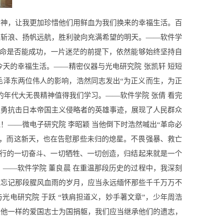
精神，让我更加珍惜他们用鲜血为我们换来的幸福生活。百
波斩浪、扬帆远航，胜利驶向充满希望的明天。——软件学
革命是否能成功，一片迷茫的前提下，依然能够始终坚持自
天的幸福生活。——精密仪器与光电研究院 张凯轩 短短
毛泽东两位伟人的影响，浩然同志发出“为正义而生，为正
年代大无畏精神值得我们学习。——软件学院 张倩 看完
英勇抗击日本帝国主义侵略者的英雄事迹，展现了人民群众
！——微电子研究院 李昭颖 当他倒下时浩然喊出“革命必
”，而这新天，也在告慰那些未归的熄星。不畏强暴、救亡
进行的一切奋斗、一切牺牲、一切创造，归结起来就是一个
——软件学院 董良晨 在重温那段历史的过程中，我深刻
能忘记那段腥风血雨的岁月，应当永远缅怀那些千千万万不
光电研究院 于跃 “铁肩担道义，妙手著文章”，少年周浩
像他一样的爱国志士为国捐躯，我们应当继承他们的遗志，