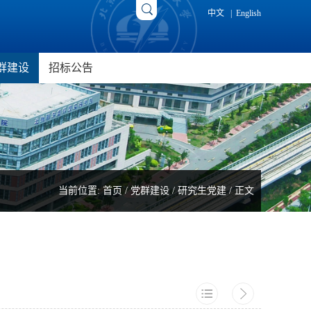
中文
|
English
群建设
招标公告
究院
新闻动态
招标公告
院
研究生党建
成交公告
光电研究院
工会工作
院
当前位置:
首页
/
党群建设
/
研究生党建
/ 正文
用研究院