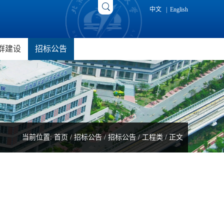
中文
|
English
群建设
招标公告
究院
新闻动态
招标公告
院
研究生党建
成交公告
光电研究院
工会工作
院
当前位置:
首页
/
招标公告
/
招标公告
/
工程类
/ 正文
用研究院