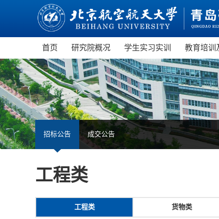
首页
研究院概况
学生实习实训
教育培训
研究院介绍
制度建设
青岛
现任领导
管理服务
青岛
机构设置
航空航
部门设置
虚拟
招标公告
成交公告
园区概览
无人
职业
工程类
工程类
货物类