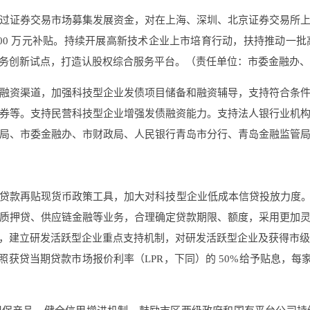
过证券交易市场募集发展资金，对在上海、深圳、北京证券交易所
1000 万元补贴。持续开展高新技术企业上市培育行动，扶持推动
业务创新试点，打造认股权综合服务平台。（责任单位：市委金融办
融资渠道，加强科技型企业发债项目储备和融资辅导，支持符合条
券等。支持民营科技型企业增强发债融资能力。支持法人银行业机
局、市委金融办、市财政局、人民银行青岛市分行、青岛金融监管
贷款再贴现货币政策工具，加大对科技型企业低成本信贷投放力度。
质押贷、供应链金融等业务，合理确定贷款期限、额度，采用更加
产品，建立研发活跃型企业重点支持机制，对研发活跃型企业及获得市
按照获贷当期贷款市场报价利率（LPR，下同）的 50%给予贴息，每