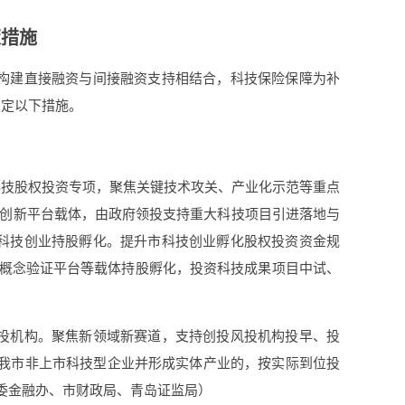
策措施
构建直接融资与间接融资支持相结合，科技保险保障为补
制定以下措施。
科技股权投资专项，聚焦关键技术攻关、产业化示范等重点
业和创新平台载体，由政府领投支持重大科技项目引进落地与
持科技创业持股孵化。提升市科技创业孵化股权投资资金规
化概念验证平台等载体持股孵化，投资科技成果项目中试、
投机构。聚焦新领域新赛道，支持创投风投机构投早、投
资我市非上市科技型企业并形成实体产业的，按实际到位投
：市委金融办、市财政局、青岛证监局）