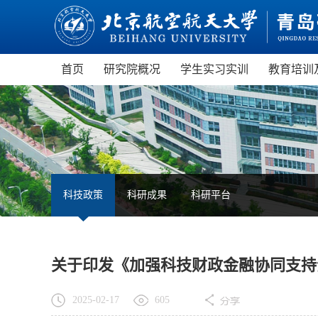
首页
研究院概况
学生实习实训
教育培训
研究院介绍
制度建设
青岛
现任领导
管理服务
青岛
机构设置
航空航
部门设置
虚拟
科技政策
科研成果
科研平台
园区概览
无人
职业
​关于印发《加强科技财政金融协同支
2025-02-17
605