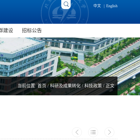
中文
|
English
群建设
招标公告
究院
新闻动态
招标公告
院
研究生党建
成交公告
光电研究院
工会工作
院
当前位置:
首页
/
科研及成果转化
/
科技政策
/ 正文
用研究院