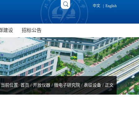
中文
|
English
群建设
招标公告
究院
新闻动态
招标公告
院
研究生党建
成交公告
光电研究院
工会工作
院
当前位置:
首页
/
开放仪器
/
微电子研究院
/
表征设备
/ 正文
用研究院