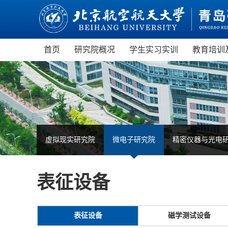
首页
研究院概况
学生实习实训
教育培训
研究院介绍
制度建设
青岛
现任领导
管理服务
青岛
机构设置
航空航
部门设置
虚拟
虚拟现实研究院
微电子研究院
精密仪器与光电
园区概览
无人
职业
表征设备
表征设备
磁学测试设备