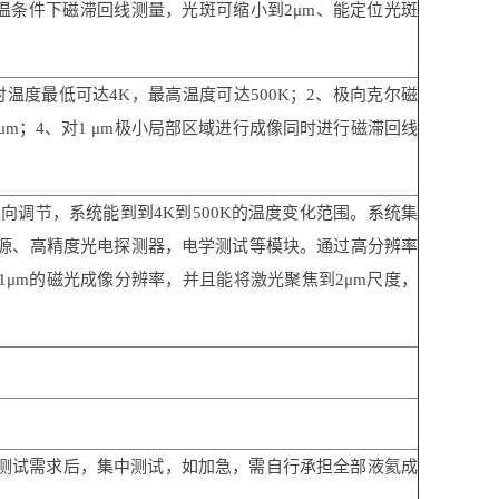
温条件下磁滞回线测量，光斑可缩小到2μm、能定位光斑
温度最低可达4K，最高温度可达500K；2、极向克尔磁
μm；4、对1 μm极小局部区域进行成像同时进行磁滞回线
向调节，系统能到到4K到500K的温度变化范围。系统集
源、高精度光电探测器，电学测试等模块。通过高分辨率
μm的磁光成像分辨率，并且能将激光聚焦到2μm尺度，
有多项测试需求后，集中测试，如加急，需自行承担全部液氦成