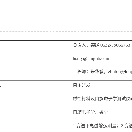
负责人：栾媛,0532-58666763,
luany@bhqditi.com
工程师：朱华敏，
zhuhm@bhqd
、
自主研发
磁性材料及自旋电子学测试仪
自旋电子学、磁学
1.变温下电磁输运测量；2.变