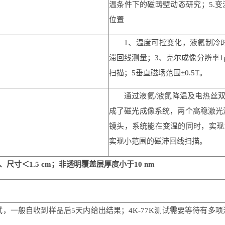
温条件下的磁畴壁动态研究；5.变
位置
1、温度可控变化，液氦制冷时
滞回线测量；3、克尔成像分辨率1
扫描；5垂直磁场范围±0.5T。
通过液氦/液氮降温及电热丝双
成了磁光成像系统，两个高稳激光
镜头，系统能在变温的同时，实现1
实现小范围的磁滞回线扫描。
尺寸＜1.5 cm；非透明覆盖层厚度小于10 nm
0K测试，一般自收到样品后5天内给出结果；4K-77K测试需要等待